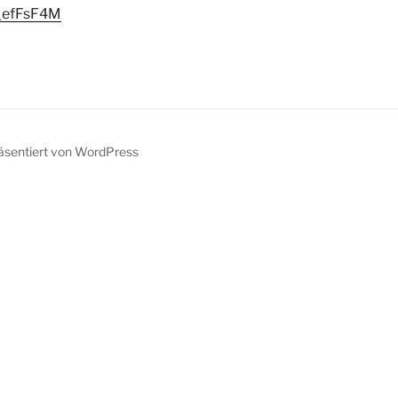
v_efFsF4M
räsentiert von WordPress