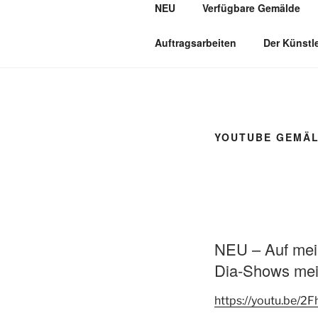
NEU
Verfügbare Gemälde
Zum
Inhalt
JAGDMALE
springen
Auftragsarbeiten
Der Künstl
YOUTUBE GEMÄ
NEU – Auf mein
Dia-Shows mein
https://youtu.be/