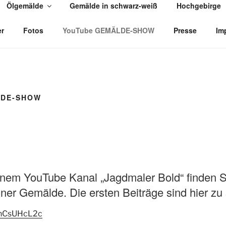
Ölgemälde
Gemälde in schwarz-weiß
Hochgebirge
R THOMAS BOLD
er
Fotos
YouTube GEMÄLDE-SHOW
Presse
Im
LDE-SHOW
em YouTube Kanal „Jagdmaler Bold“ finden Si
er Gemälde. Die ersten Beiträge sind hier zu
2FhCsUHcL2c