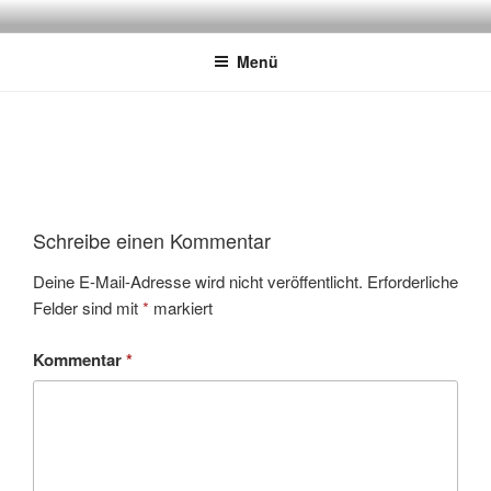
Zum
JAGDMALER THOMAS BOLD
Inhalt
Menü
springen
Schreibe einen Kommentar
Deine E-Mail-Adresse wird nicht veröffentlicht.
Erforderliche
Felder sind mit
*
markiert
Kommentar
*