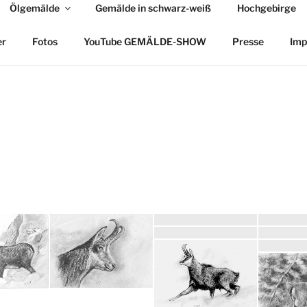
Ölgemälde
Gemälde in schwarz-weiß
Hochgebirge
R THOMAS BOLD
er
Fotos
YouTube GEMÄLDE-SHOW
Presse
Imp