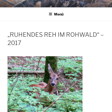
Zum
JAGDMALER THOMAS BOLD
Inhalt
Menü
springen
„RUHENDES REH IM ROHWALD“ –
2017