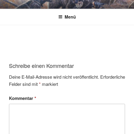
Zum
JAGDMALER THOMAS BOLD
Inhalt
Menü
springen
Schreibe einen Kommentar
Deine E-Mail-Adresse wird nicht veröffentlicht.
Erforderliche
Felder sind mit
*
markiert
Kommentar
*